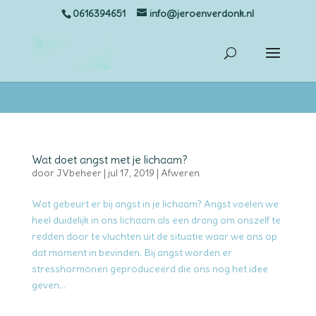
jQuery(document).ready(function(){ jQuery(“.et-social-icon
0616394651
info@jeroenverdonk.nl
a”).attr(’target’, ‘_blank’); });
Wat doet angst met je lichaam?
door
JVbeheer
|
jul 17, 2019
|
Afweren
Wat gebeurt er bij angst in je lichaam? Angst voelen we
heel duidelijk in ons lichaam als een drang om onszelf te
redden door te vluchten uit de situatie waar we ons op
dat moment in bevinden. Bij angst worden er
stresshormonen geproduceerd die ons nog het idee
geven...